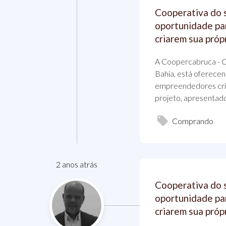
Cooperativa do 
oportunidade p
criarem sua próp
A Coopercabruca - C
Bahia, está oferece
empreendedores cria
projeto, apresentado
Comprando
2 anos atrás
Cooperativa do 
oportunidade p
criarem sua próp