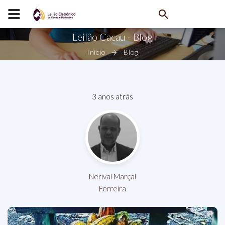
Leilão Cacau - Blog
Início
Blog
3 anos atrás
Nerival Marçal
Ferreira