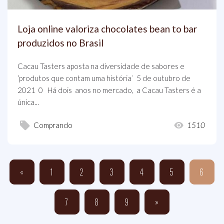
Loja online valoriza chocolates bean to bar
produzidos no Brasil
Cacau Tasters aposta na diversidade de sabores e
‘produtos que contam uma história` 5 de outubro de
2021 0 Há dois anos no mercado, a Cacau Tasters é a
única...
Comprando
1510
«
1
2
3
4
5
6
7
8
9
»