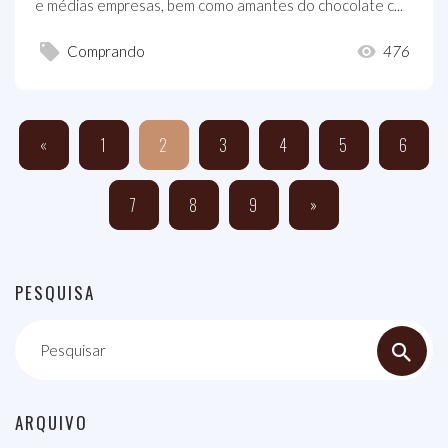
e médias empresas, bem como amantes do chocolate c...
Comprando
476
«
1
2
3
4
5
6
7
8
9
»
PESQUISA
Pesquisar
ARQUIVO