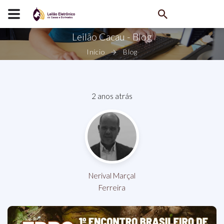
Leilão Cacau - Blog
Início
Blog
2 anos atrás
Nerival Marçal
Ferreira