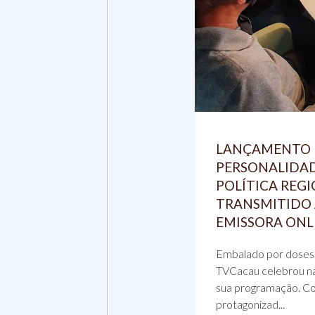
LANÇAMENTO 
PERSONALIDAD
POLÍTICA REG
TRANSMITIDO 
EMISSORA ONL
Embalado por doses 
TVCacau celebrou na
sua programação. Co
protagonizad...