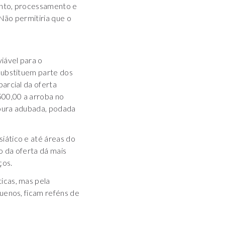
ento, processamento e
Não permitiria que o
iável para o
substituem parte dos
arcial da oferta
500,00 a arroba no
voura adubada, podada
iático e até áreas do
o da oferta dá mais
ços.
icas, mas pela
uenos, ficam reféns de