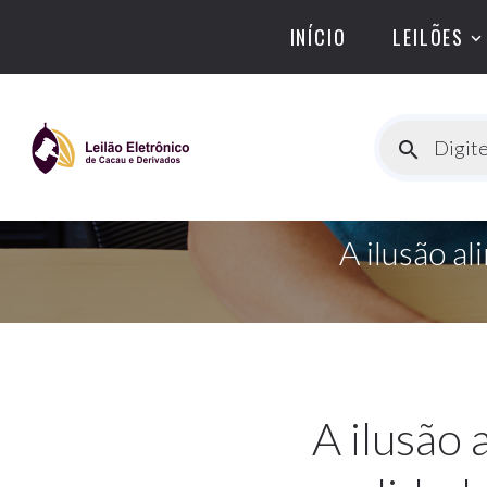
INÍCIO
LEILÕES
Digite
A ilusão a
A ilusão 