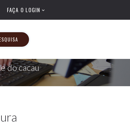
FAÇA O LOGIN
ESQUISA
de do cacau
dura