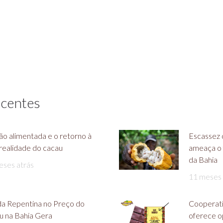
ecentes
são alimentada e o retorno à
Escassez 
realidade do cacau
ameaça o 
da Bahia
eses atrás
11 meses 
a Repentina no Preço do
Cooperati
u na Bahia Gera
oferece o