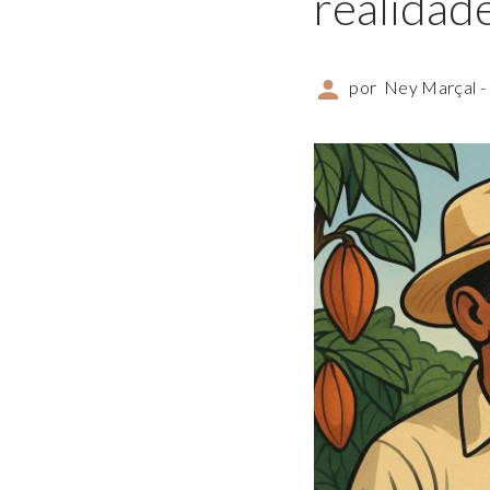
realidad
por
Ney Marçal -