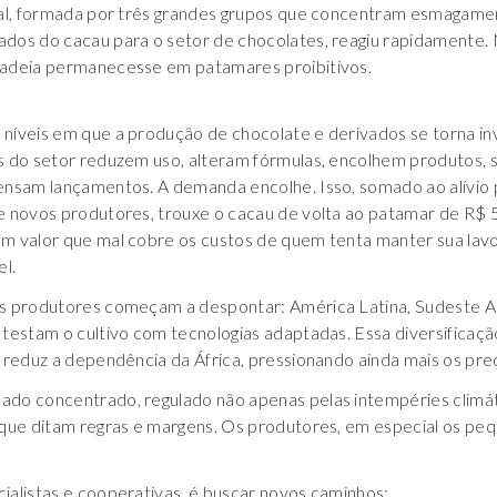
onal, formada por três grandes grupos que concentram esmagam
dos do cacau para o setor de chocolates, reagiu rapidamente. 
cadeia permanecesse em patamares proibitivos.
níveis em que a produção de chocolate e derivados se torna inv
es do setor reduzem uso, alteram fórmulas, encolhem produtos, 
ensam lançamentos. A demanda encolhe. Isso, somado ao alívio p
e novos produtores, trouxe o cacau de volta ao patamar de R$ 
um valor que mal cobre os custos de quem tenta manter sua la
l.
os produtores começam a despontar: América Latina, Sudeste As
 testam o cultivo com tecnologias adaptadas. Essa diversificaçã
e reduz a dependência da África, pressionando ainda mais os pre
ado concentrado, regulado não apenas pelas intempéries climát
 que ditam regras e margens. Os produtores, em especial os peq
ialistas e cooperativas, é buscar novos caminhos: