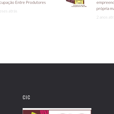
cupação Entre Produtores
empreend
própria m
eses atrás
2 anos atr
CIC