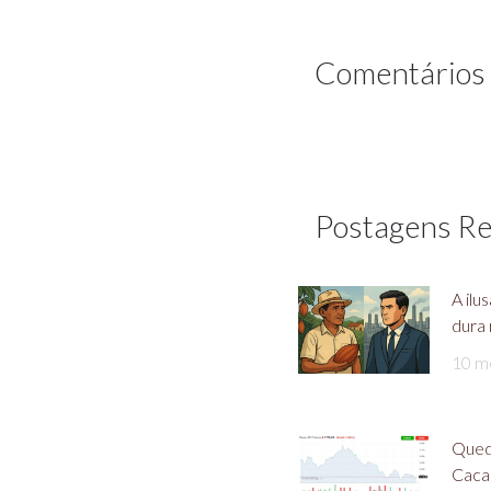
Comentários
Postagens R
A ilu
dura 
10 m
Qued
Caca