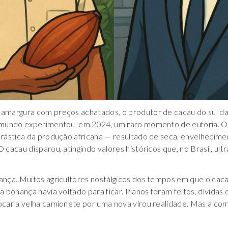
amargura com preços achatados, o produtor de cacau do sul da
 mundo experimentou, em 2024, um raro momento de euforia. O
rástica da produção africana — resultado de seca, envelhecime
 cacau disparou, atingindo valores históricos que, no Brasil, ul
ança. Muitos agricultores nostálgicos dos tempos em que o cac
 bonança havia voltado para ficar. Planos foram feitos, dívidas 
ocar a velha camionete por uma nova virou realidade. Mas a c