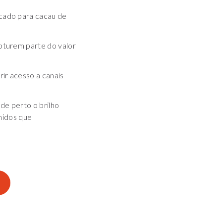
rcado para cacau de
apturem parte do valor
ir acesso a canais
de perto o brilho
midos que