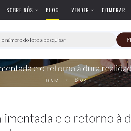
SOBRE NÓS
BLOG
VENDER
COMPRAR
P
 o número do lote a pesquisar
limentada e o retorno à dura realida
Início
Blog
alimentada e o retorno à 