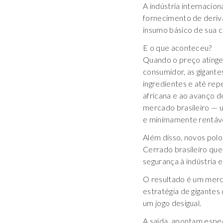
A indústria internaci
fornecimento de deriva
insumo básico de sua 
E o que aconteceu?
Quando o preço atinge 
consumidor, as gigant
ingredientes e até rep
africana e ao avanço d
mercado brasileiro — 
e minimamente rentáve
Além disso, novos pol
Cerrado brasileiro que
segurança à indústria 
O resultado é um merc
estratégia de gigantes
um jogo desigual.
A saída, apontam espec