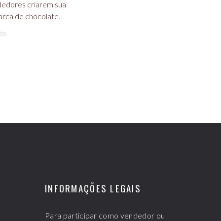
edores criarem sua
arca de chocolate.
ás
INFORMAÇÕES LEGAIS
Para participar como vendedor ou