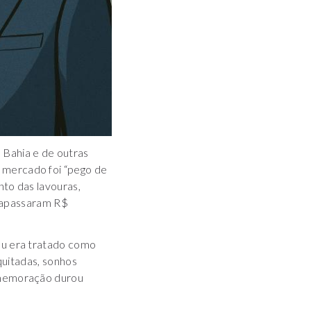
 Bahia e de outras
 mercado foi “pego de
nto das lavouras,
trapassaram R$
au era tratado como
quitadas, sonhos
omemoração durou