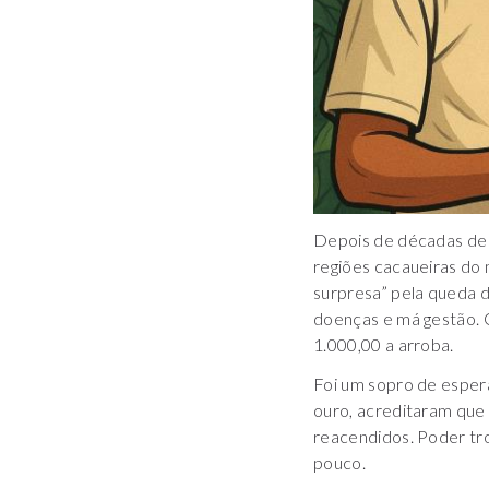
Depois de décadas de 
regiões cacaueiras do
surpresa” pela queda d
doenças e má gestão. O
1.000,00 a arroba.
Foi um sopro de esper
ouro, acreditaram que a
reacendidos. Poder tr
pouco.