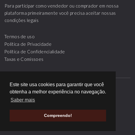
Para participar como vendedor ou comprador em nossa
plataforma primeiramente você precisa aceitar nossas
condições legais
Termos de uso
Política de Privacidade
Política de Confidencialidade
Taxas e Comissoes
Este site usa cookies para garantir que você
obtenha a melhor experiência no navegação.
SOBRE
LEILÕES
BLOG
PARCEIROS
Saber mais
PERGUNTAS FREQUENTES
CONTATO
Compreendo!
©
2026
Todos os Direitos Reservados