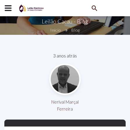
Leilão Cacau - Blog
Início
Blog
3 anos atrás
Nerival Marçal
Ferreira