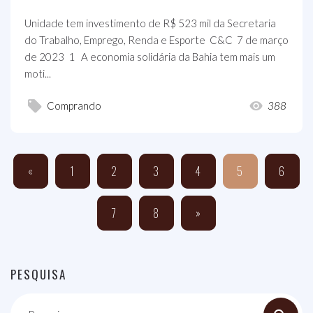
Unidade tem investimento de R$ 523 mil da Secretaria
do Trabalho, Emprego, Renda e Esporte C&C 7 de março
de 2023 1 A economia solidária da Bahia tem mais um
moti...
Comprando
388
«
1
2
3
4
5
6
7
8
»
PESQUISA