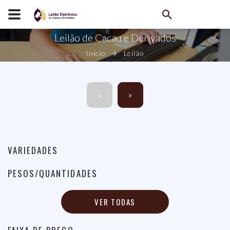
Leilão de Cacau e Derivados
Início
Leilão
«
»
VARIEDADES
PESOS/QUANTIDADES
VER TODAS