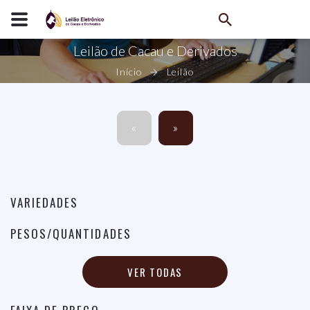
Leilão de Cacau e Derivados
Início
Leilão
«
»
VARIEDADES
PESOS/QUANTIDADES
VER TODAS