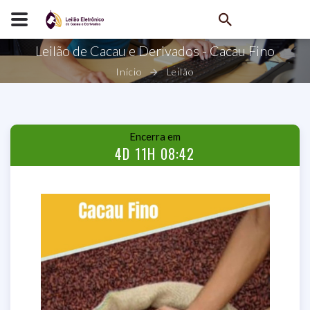
Leilão de Cacau e Derivados - Cacau Fino
Início
Leilão
Encerra em
4D 11H 08:41