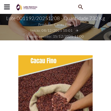
Lote 001192/20251208 - Quantidade 732 Kg
Produto: Cacau Fino
Início: 08/12/2025 10:01
Encerramento: 15/12/2025 11:00