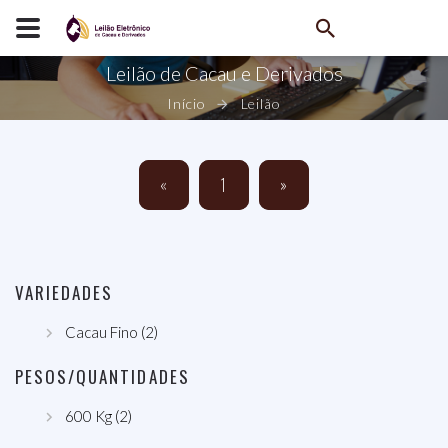
Leilão de Cacau e Derivados
Início
Leilão
«
1
»
VARIEDADES
Cacau Fino (2)
PESOS/QUANTIDADES
600 Kg (2)